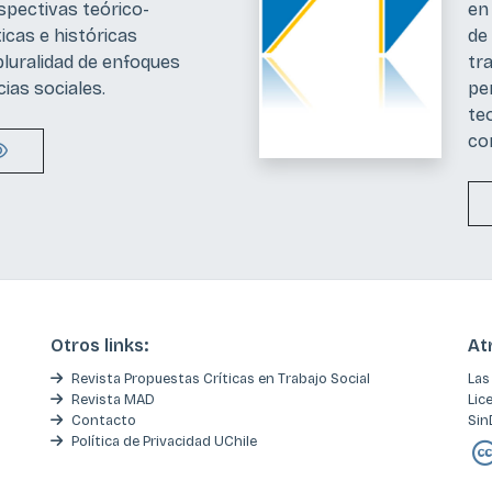
spectivas teórico-
en
icas e históricas
de
luralidad de enfoques
tr
cias sociales.
pe
te
co
Otros links:
At
Revista Propuestas Críticas en Trabajo Social
Las
Revista MAD
Lic
Contacto
Sin
Política de Privacidad UChile