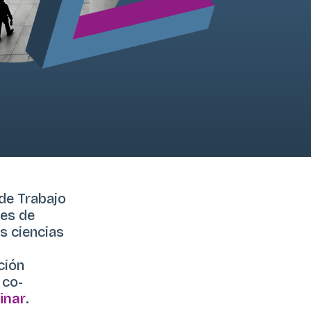
 de Trabajo
ces de
s ciencias
ción
 co-
inar
.